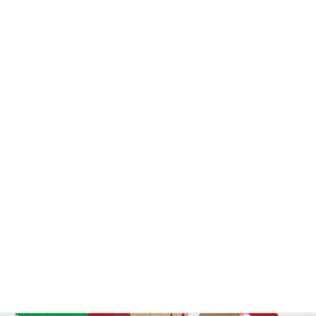
こどもクラブニュース2023年最終号と1月8日のもぐっこタイムに
ついて
2023年12月27日
今年最後のこどもクラブニュースになります。 今回は先日開かれたクリスマ
ス会や新春のイベントについて掲載しています。ぜひ見てください。 1月8日
のもぐっこタイムについて 12月28日から1月6日までふきのとう文庫が休みに
な […]
続きを読む
お知らせ