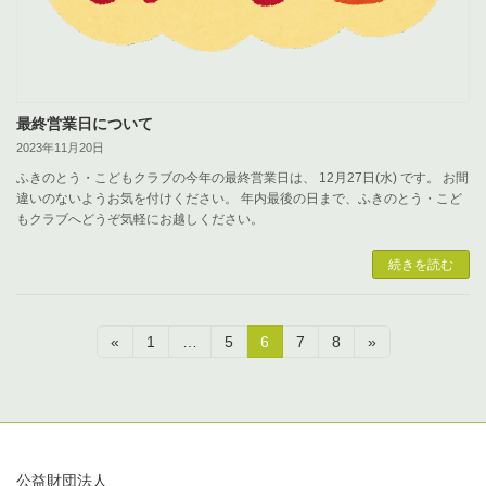
最終営業日について
2023年11月20日
ふきのとう・こどもクラブの今年の最終営業日は、 12月27日(水) です。 お間
違いのないようお気を付けください。 年内最後の日まで、ふきのとう・こど
もクラブへどうぞ気軽にお越しください。
続きを読む
投
固
固
固
固
固
«
1
…
5
6
7
8
»
定
定
定
定
定
稿
ペ
ペ
ペ
ペ
ペ
ー
ー
ー
ー
ー
の
ジ
ジ
ジ
ジ
ジ
ペ
公益財団法人