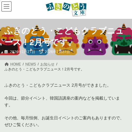
コ
ナ
ン
ビ
テ
ゲ
ン
ー
ツ
シ
へ
ョ
ふきのとう・こどもクラブニュ
ス
ン
キ
に
ース！2月号です。
ッ
移
プ
動
最
2026年1月27日
2026年1月27日
終
更
新
HOME
NEWS
お知らせ
日
ふきのとう・こどもクラブニュース！2月号です。
時
:
ふきのとう・こどもクラブニュース 2月号ができました。
今回は、節分イベント、韓国語講座の案内などを掲載していま
す。
その他、毎月恒例、お誕生日イベントのご案内もありますので、
ぜひご覧ください。